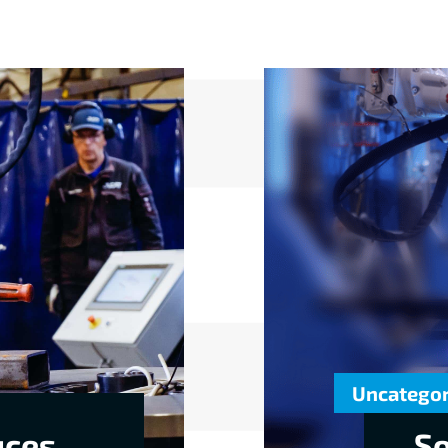
Uncatego
uces
So