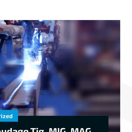
rized
udage Tig, MIG, MAG,