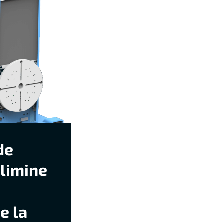
de
élimine
e la