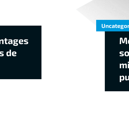
Uncatego
antages
M
s de
so
mi
pu