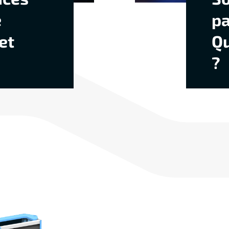
e
pa
et
Qu
?