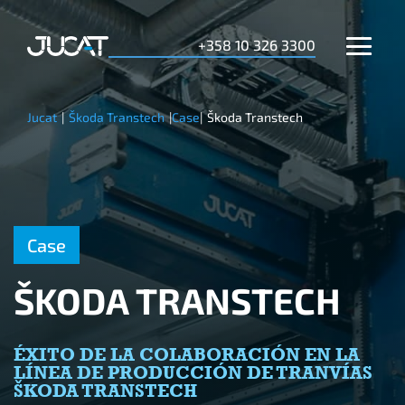
+358 10 326 3300
Jucat
|
Škoda Transtech
|
Case
|
Škoda Transtech
Case
ŠKODA TRANSTECH
ÉXITO DE LA COLABORACIÓN EN LA
LÍNEA DE PRODUCCIÓN DE TRANVÍAS
ŠKODA TRANSTECH