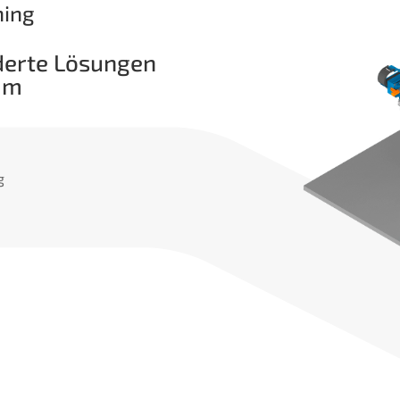
ing
derte Lösungen
eim
g