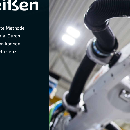
ißen
ente Methode
ie. Durch
ion können
ffizienz